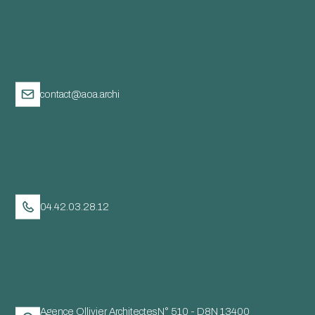
contact@aoa.archi
04.42.03.28.12
Agence Ollivier ArchitectesN° 510 - D8N 13400