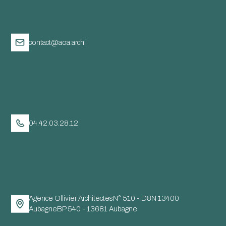
contact@aoa.archi
04.42.03.28.12
Agence Ollivier ArchitectesN° 510 - D8N 13400
AubagneBP 540 - 13681 Aubagne